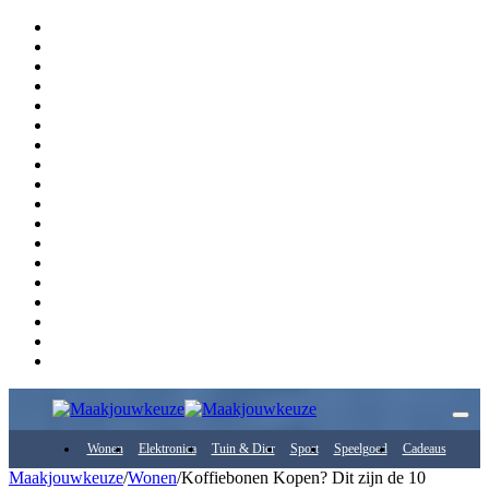
Wonen
Elektronica
Tuin & Dier
Sport
Speelgoed
Cadeaus
Maakjouwkeuze
/
Wonen
/
Koffiebonen Kopen? Dit zijn de 10