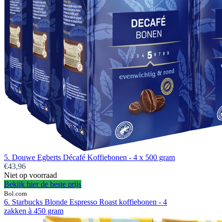
5. Douwe Egberts Décafé Koffiebonen - 4 x 500 gram
€43,96
Niet op voorraad
Bekijk hier de beste prijs
Bol.com
6. Starbucks Blonde Espresso Roast koffiebonen - 4
zakken à 450 gram