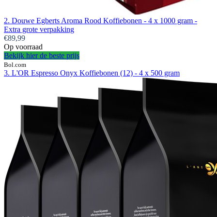
2. Douwe Egberts Aroma Rood Koffiebonen - 4 x 1000 gram -
Extra grote verpakking
€89,99
Op voorraad
Bekijk hier de beste prijs
Bol.com
3. L'OR Espresso Onyx Koffiebonen (12) - 4 x 500 gram