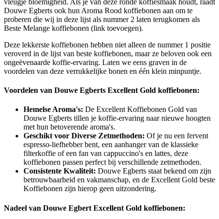
vleugje bloemigheid.
Als je van deze ronde koffiesmaak houdt, raadt
Douwe Egberts ook hun Aroma Rood koffiebonen aan om te
proberen die wij in deze lijst als nummer 2 laten terugkomen als
Beste Melange koffiebonen
(link toevoegen)
.
Deze lekkerste koffiebonen hebben niet alleen de nummer 1 positie
veroverd in de lijst van beste koffiebonen, maar ze beloven ook een
ongeëvenaarde koffie-ervaring. Laten we eens graven in de
voordelen van deze verrukkelijke bonen en één klein minpuntje.
Voordelen van Douwe Egberts Excellent Gold koffiebonen:
Hemelse Aroma's:
De Excellent Koffiebonen Gold van
Douwe Egberts tillen je koffie-ervaring naar nieuwe hoogten
met hun betoverende aroma's.
Geschikt voor Diverse Zetmethoden:
Of je nu een fervent
espresso-liefhebber bent, een aanhanger van de klassieke
filterkoffie of een fan van cappuccino's en lattes, deze
koffiebonen passen perfect bij verschillende zetmethoden.
Consistente Kwaliteit:
Douwe Egberts staat bekend om zijn
betrouwbaarheid en vakmanschap, en de Excellent Gold beste
Koffiebonen zijn hierop geen uitzondering.
Nadeel van Douwe Egbert Excellent Gold koffiebonen: