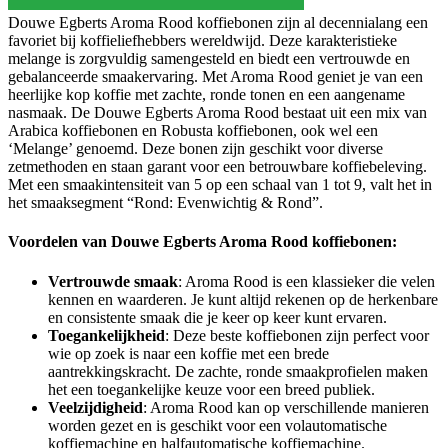
Douwe Egberts Aroma Rood koffiebonen zijn al decennialang een
favoriet bij koffieliefhebbers wereldwijd. Deze karakteristieke
melange is zorgvuldig samengesteld en biedt een vertrouwde en
gebalanceerde smaakervaring. Met Aroma Rood geniet je van een
heerlijke kop koffie met zachte, ronde tonen en een aangename
nasmaak. De Douwe Egberts Aroma Rood bestaat uit een mix van
Arabica koffiebonen en Robusta koffiebonen, ook wel een
‘Melange’ genoemd. Deze bonen zijn geschikt voor diverse
zetmethoden en staan garant voor een betrouwbare koffiebeleving.
Met een smaakintensiteit van 5 op een schaal van 1 tot 9, valt het in
het smaaksegment “Rond: Evenwichtig & Rond”.
Voordelen van Douwe Egberts Aroma Rood koffiebonen:
Vertrouwde smaak
: Aroma Rood is een klassieker die velen
kennen en waarderen. Je kunt altijd rekenen op de herkenbare
en consistente smaak die je keer op keer kunt ervaren.
Toegankelijkheid
: Deze beste koffiebonen zijn perfect voor
wie op zoek is naar een koffie met een brede
aantrekkingskracht. De zachte, ronde smaakprofielen maken
het een toegankelijke keuze voor een breed publiek.
Veelzijdigheid
: Aroma Rood kan op verschillende manieren
worden gezet en is geschikt voor een volautomatische
koffiemachine en halfautomatische koffiemachine.