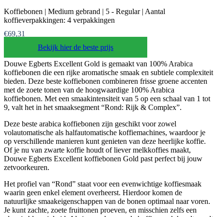
Koffiebonen | Medium gebrand | 5 - Regular | Aantal
koffieverpakkingen: 4 verpakkingen
€69,31
Bekijk hier de beste prijs
Douwe Egberts Excellent Gold is gemaakt van 100% Arabica
koffiebonen die een rijke aromatische smaak en subtiele complexiteit
bieden. Deze beste koffiebonen combineren frisse groene accenten
met de zoete tonen van de hoogwaardige 100% Arabica
koffiebonen. Met een smaakintensiteit van 5 op een schaal van 1 tot
9, valt het in het smaaksegment “Rond: Rijk & Complex”.
Deze beste arabica koffiebonen zijn geschikt voor zowel
volautomatische als halfautomatische koffiemachines, waardoor je
op verschillende manieren kunt genieten van deze heerlijke koffie.
Of je nu van zwarte koffie houdt of liever melkkoffies maakt,
Douwe Egberts Excellent koffiebonen Gold past perfect bij jouw
zetvoorkeuren.
Het profiel van “Rond” staat voor een evenwichtige koffiesmaak
waarin geen enkel element overheerst. Hierdoor komen de
natuurlijke smaakeigenschappen van de bonen optimaal naar voren.
Je kunt zachte, zoete fruittonen proeven, en misschien zelfs een