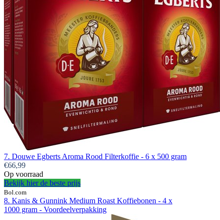
7. Douwe Egberts Aroma Rood Filterkoffie - 6 x 500 gram
€66,99
Op voorraad
Bekijk hier de beste prijs
Bol.com
8. Kanis & Gunnink Medium Roast Koffiebonen - 4 x
1000 gram - Voordeelverpakking