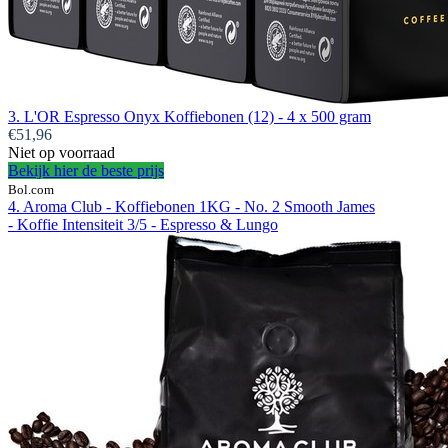
3. L'OR Espresso Onyx Koffiebonen (12) - 4 x 500 gram
€51,96
Niet op voorraad
Bekijk hier de beste prijs
Bol.com
4. Aroma Club - Koffiebonen 1KG - No. 2 Smooth James
- Koffie Intensiteit 3/5 - Espresso & Lungo