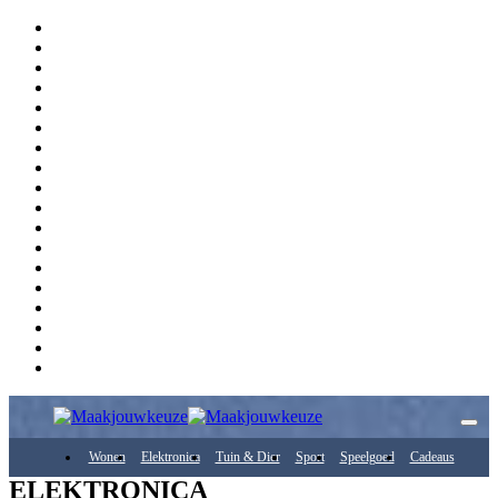
Wonen
Elektronica
Tuin & Dier
Sport
Speelgoed
Cadeaus
ELEKTRONICA