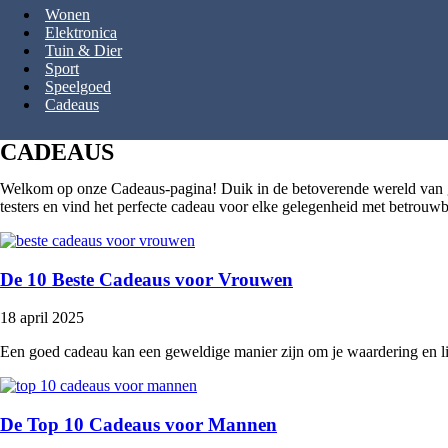
Wonen
Elektronica
Tuin & Dier
Sport
Speelgoed
Cadeaus
CADEAUS
Welkom op onze Cadeaus-pagina! Duik in de betoverende wereld van ge
testers en vind het perfecte cadeau voor elke gelegenheid met betrouwb
De 10 Beste Cadeaus voor Vrouwen
18 april 2025
Een goed cadeau kan een geweldige manier zijn om je waardering en li
De Top 10 Cadeaus voor Mannen