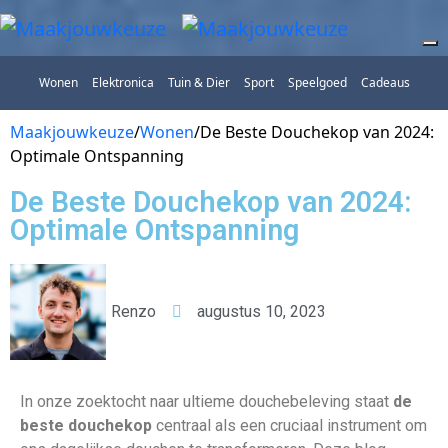
Wonen
Elektronica
Tuin & Dier
Sport
Speelgoed
Cadeaus
Maakjouwkeuze
/
Wonen
/
De Beste Douchekop van 2024:
Optimale Ontspanning
De Beste Douchekop van 2024:
Optimale Ontspanning
Renzo
augustus 10, 2023
In onze zoektocht naar ultieme douchebeleving staat
de
beste douchekop
centraal als een cruciaal instrument om