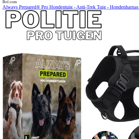
Bol.com
Always Prepared® Pro Hondentuig - Anti-Trek Tuig - Hondenharnas -