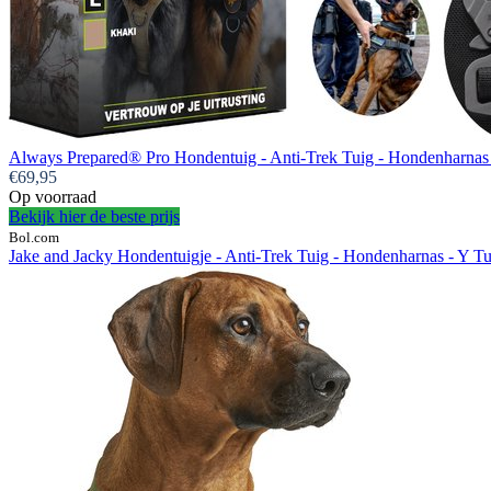
Always Prepared® Pro Hondentuig - Anti-Trek Tuig - Hondenharnas -
€69,95
Op voorraad
Bekijk hier de beste prijs
Bol.com
Jake and Jacky Hondentuigje - Anti-Trek Tuig - Hondenharnas - Y Tu