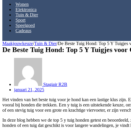
Wonen
Elektronica
Tuin & Dier
Sport
Speelgoed
Cadeaus
Maakjouwkeuze
/
Tuin & Dier
/
De Beste Tuig Hond: Top 5 Y Tuigjes 
De Beste Tuig Hond: Top 5 Y Tuigjes voor
Stagiair R2B
januari 21, 2025
Het vinden van het beste tuig voor je hond kan een lastige klus zijn. 
vooral bij honden die trekken. Een y tuig is een uitstekende keuze, o
of een stevig tuig voor een grote en krachtige viervoeter, er zijn ver
In deze blog hebben we de top 5 y tuig honden getest en beoordeeld, z
honden of een tuig dat geschikt is voor langere wandelingen, je vindt 