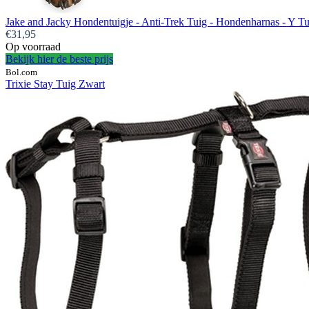
Jake and Jacky Hondentuigje - Anti-Trek Tuig - Hondenharnas - Y Tu
€31,95
Op voorraad
Bekijk hier de beste prijs
Bol.com
Trixie Stay Tuig Zwart