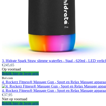
3. Hidrate Spark Straw slimme waterfles - Staal - 620ml - LED verlic
€245,65
Op voorraad
Bekijk hier de beste prijs
Bol.com
4. Rockerz Fitness® Massage Gun - Sport en Relax Massage apparaat -
4. Rockerz Fitness® Massage Gun - Sport en Relax Massage apparaat -
€37,95
Niet op voorraad
Bekijk hier de beste prijs