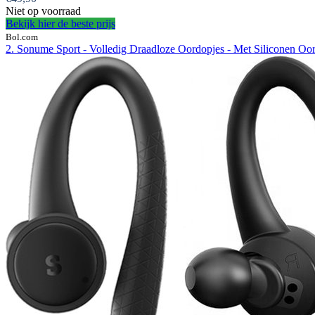
Niet op voorraad
Bekijk hier de beste prijs
Bol.com
2. Sonume Sport - Volledig Draadloze Oordopjes - Met Siliconen Oorh