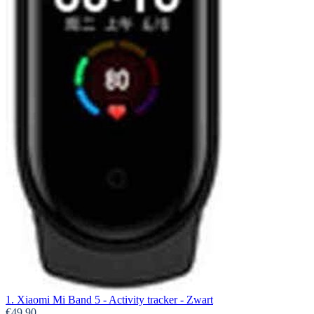
1. Xiaomi Mi Band 5 - Activity tracker - Zwart
€49,90