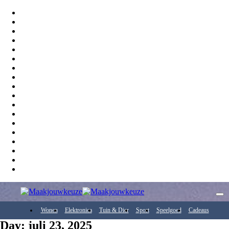
Wonen
Elektronica
Tuin & Dier
Sport
Speelgoed
Cadeaus
Day: juli 23, 2025