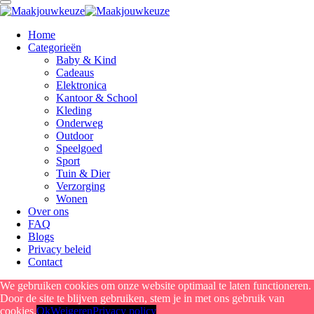
Home
Categorieën
Baby & Kind
Cadeaus
Elektronica
Kantoor & School
Kleding
Onderweg
Outdoor
Speelgoed
Sport
Tuin & Dier
Verzorging
Wonen
Over ons
FAQ
Blogs
Privacy beleid
Contact
We gebruiken cookies om onze website optimaal te laten functioneren.
Door de site te blijven gebruiken, stem je in met ons gebruik van
cookies.
Ok
Weigeren
Privacy policy