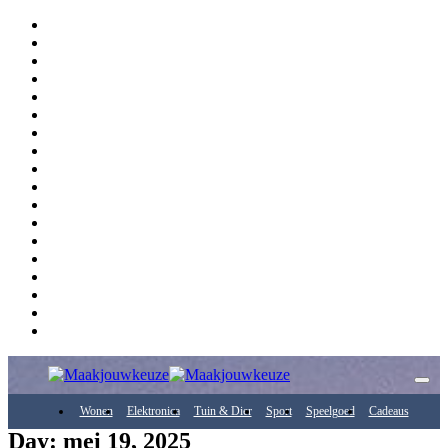
Wonen
Elektronica
Tuin & Dier
Sport
Speelgoed
Cadeaus
Day: mei 19, 2025