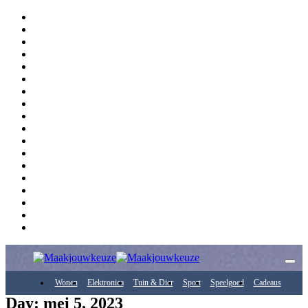
Wonen
Elektronica
Tuin & Dier
Sport
Speelgoed
Cadeaus
Day: mei 5, 2023